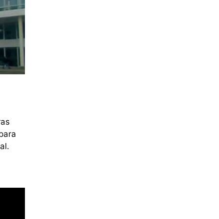
ras
 para
al.