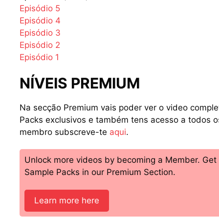
Episódio 5
Episódio 4
Episódio 3
Episódio 2
Episódio 1
NÍVEIS PREMIUM
Na secção Premium vais poder ver o video comple
Packs exclusivos e também tens acesso a todos 
membro subscreve-te
aqui
.
Unlock more videos by becoming a Member. Get ac
Sample Packs in our Premium Section.
Learn more here