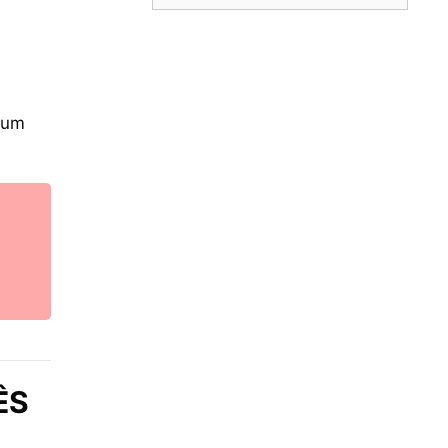
 um
ÊS