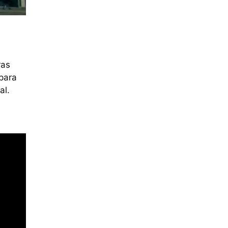
ras
 para
al.