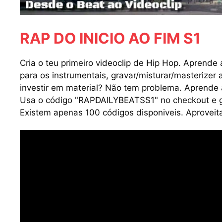
RAP DO INICIO AO FIM S1
Cria o teu primeiro videoclip de Hip Hop. Aprende 
para os instrumentais, gravar/misturar/masterizer 
investir em material? Não tem problema. Aprende a
Usa o código "RAPDAILYBEATSS1" no checkout e ga
Existem apenas 100 códigos disponiveis. Aproveit