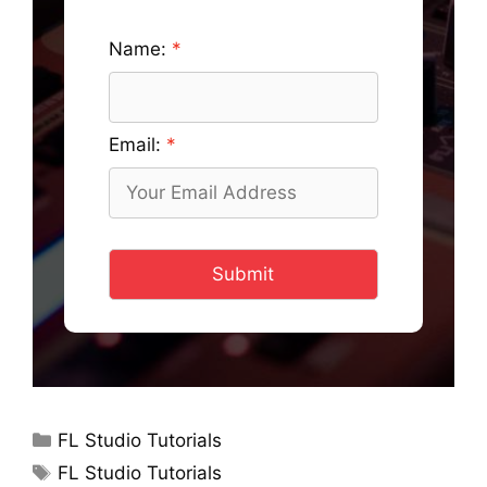
Name:
Email:
Submit
Categories
FL Studio Tutorials
Tags
FL Studio Tutorials