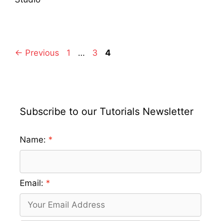
Page
Page
Page
←
Previous
1
…
3
4
Subscribe to our Tutorials Newsletter
Name:
Email: