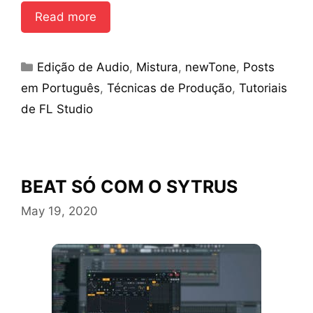
Read more
Categories
Edição de Audio
,
Mistura
,
newTone
,
Posts
em Português
,
Técnicas de Produção
,
Tutoriais
de FL Studio
BEAT SÓ COM O SYTRUS
May 19, 2020