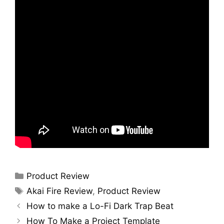
Categories
Product Review
Tags
Akai Fire Review
,
Product Review
How to make a Lo-Fi Dark Trap Beat
How To Make a Project Template